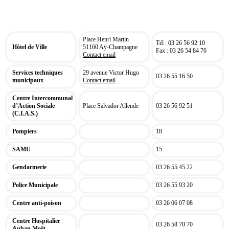
SERVICE
ADRESSE
TÉL/FAX
Place Henri Martin
Tél : 03 26 56 92 10
Hôtel de Ville
51160 Aÿ-Champagne
Fax : 03 26 54 84 76
Contact email
Services techniques
29 avenue Victor Hugo
03 26 55 16 50
municipaux
Contact email
Centre Intercommunal
d’Action Sociale
Place Salvador Allende
03 26 56 92 51
(C.I.A.S.)
Pompiers
18
SAMU
15
Gendarmerie
03 26 55 45 22
Police Municipale
03 26 55 93 20
Centre anti-poison
03 26 06 07 08
Centre Hospitalier
03 26 58 70 70
Auban Moët