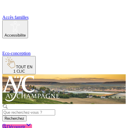
Accès familles
Accessibilite
Eco-conception
TOUT EN
1 CLIC
Recherchez
Découvrir