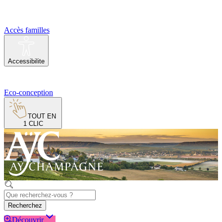
Accès familles
Accessibilite
Eco-conception
TOUT EN
1 CLIC
Recherchez
Découvrir