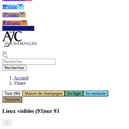
Vivre
Visiter
Bouger
Vos démarches
Recherchez
Accueil
/
Visiter
Tous (96)
Maison de champagne
Se loger
Se restaurer
Tourisme
Leaflet
|
©
OpenStreetMap
contributors
+
Lieux visibles
(
93
)
sur
93
−