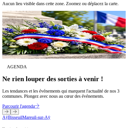
Aucun lieu visible dans cette zone. Zoomez ou déplacez la carte.
14 juil.
Commémoration
AY-CHAMPAGNE
Commémorations du 14 juillet sur nos 3 communes
Les commémorations du 14 juillet se feront devant chaque
monument aux ...
En savoir plus
AGENDA
Ne rien louper des sorties à venir !
Les tendances et les événements qui marquent l'actualité de nos 3
communes. Plongez avec nous au cœur des événements.
Parcourir l'agenda
Aÿ
Bisseuil
Mareuil-sur-Aÿ