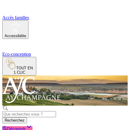
Accès familles
Accessibilite
Eco-conception
TOUT EN
1 CLIC
Recherchez
Découvrir