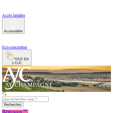
Accès familles
Accessibilite
Eco-conception
TOUT EN
1 CLIC
Recherchez
Découvrir