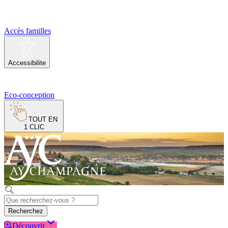
Accès familles
Accessibilite
Eco-conception
TOUT EN
1 CLIC
Recherchez
Découvrir