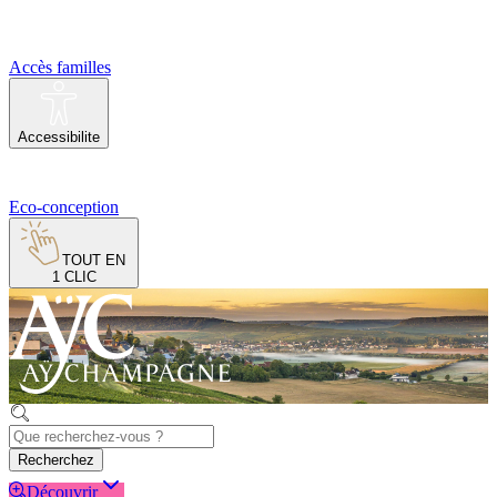
Accès familles
Accessibilite
Eco-conception
TOUT EN
1 CLIC
Recherchez
Découvrir